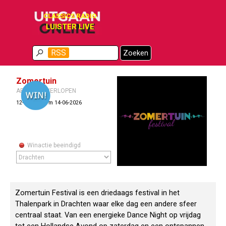
Ga naar de inhoud
CLASSICS RADIO
LUISTER LIVE
Menu overslaan
RSS
Zoeken
Zomertuin
ARCHIEF / VERLOPEN
12-06-2026 t/m 14-06-2026
Winactie beeindigd
Zomertuin Festival is een driedaags festival in het
Thalenpark in Drachten waar elke dag een andere sfeer
centraal staat. Van een energieke Dance Night op vrijdag