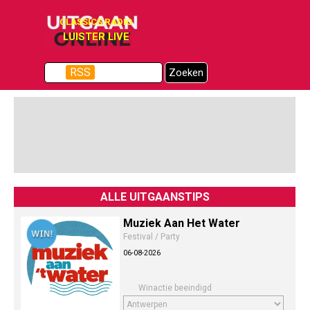
Ga naar de inhoud
CLASSICS RADIO
LUISTER LIVE
Menu overslaan
RSS
Zoeken
ALLE UITGAANSTIPS
Muziek Aan Het Water
Festival / Party
06-08-2026
Winactie beeindigd