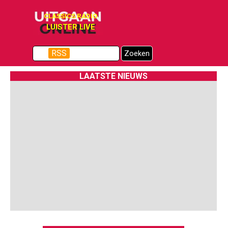
Ga naar de inhoud
CLASSICS RADIO
LUISTER LIVE
Menu overslaan
RSS
Zoeken
LAATSTE NIEUWS