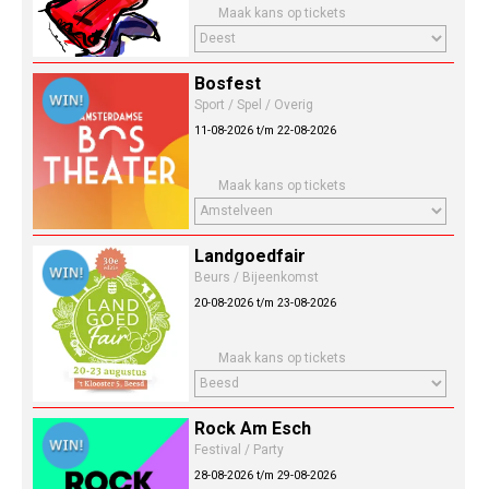
Maak kans op tickets
Bosfest
Sport / Spel / Overig
11-08-2026 t/m 22-08-2026
Maak kans op tickets
Landgoedfair
Beurs / Bijeenkomst
20-08-2026 t/m 23-08-2026
Maak kans op tickets
Rock Am Esch
Festival / Party
28-08-2026 t/m 29-08-2026