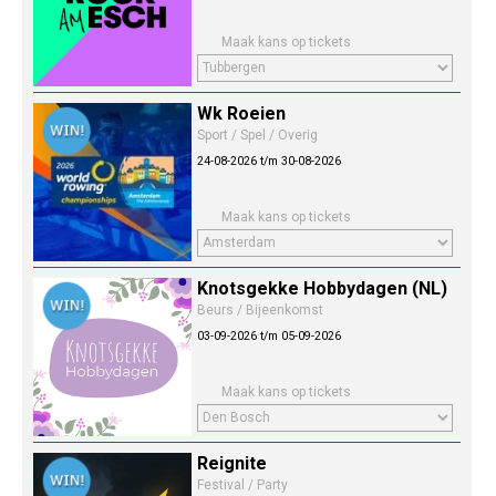
Maak kans op tickets
Wk Roeien
Sport / Spel / Overig
24-08-2026 t/m 30-08-2026
Maak kans op tickets
Knotsgekke Hobbydagen (NL)
Beurs / Bijeenkomst
03-09-2026 t/m 05-09-2026
Maak kans op tickets
Reignite
Festival / Party