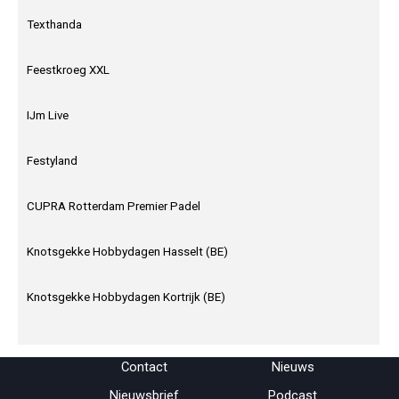
Texthanda
Feestkroeg XXL
IJm Live
Festyland
CUPRA Rotterdam Premier Padel
Knotsgekke Hobbydagen Hasselt (BE)
Knotsgekke Hobbydagen Kortrijk (BE)
Menu overslaan
Contact
Nieuws
Nieuwsbrief
Podcast