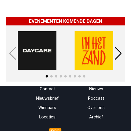
EVENEMENTEN KOMENDE DAGEN
Menu overslaan
Contact
Nieuws
Nieuwsbrief
Podcast
Winnaars
Over ons
Locaties
Archief