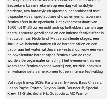
setting en een unieke locatie rondom het buitenzwembad.
Bezoekers kunnen rekenen op een dag vol hardstyle,
hardcore, raw hardstyle en uptempo, gecombineerd met
tropische vibes, spectaculaire shows en een ontspannen
festivalsfeer in de openlucht. Het evenement duurt van
15:00 tot 01:30 uur en richt zich op liefhebbers van stevige
beats, zomerse gezelligheid en een intieme festivalsfeer in
het zuiden van Nederland. Met verschillende stages, een
line-up vol bekende namen uit de hardere stijlen en een
decor aan het water wil Universe Festival opnieuw één van
de opvallendste harder styles festivals van de regio
worden. De organisatie omschrijft het evenement als een
kosmische festivalervaring waarbij zon, muziek, cocktails
en keiharde sets samenkomen tot een intense festivaldag.
Volledige line-up 2026: Partyraiser, E-Force, Bass Chaserz,
Jason Payne, Potato, Clayton Cash, Bouncer-B, Special
Krew, T1-Style, Brutal Rik, Gospodarz, MC Warrior