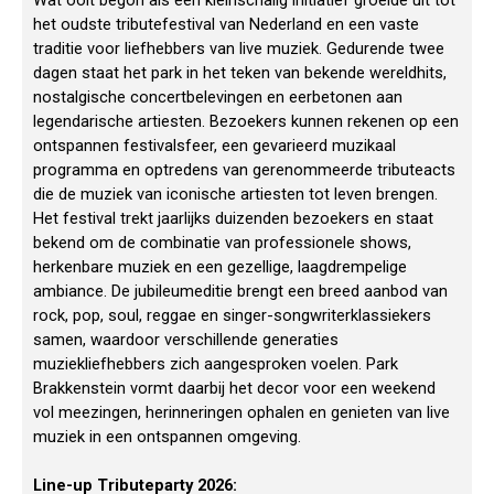
Wat ooit begon als een kleinschalig initiatief groeide uit tot
het oudste tributefestival van Nederland en een vaste
traditie voor liefhebbers van live muziek. Gedurende twee
dagen staat het park in het teken van bekende wereldhits,
nostalgische concertbelevingen en eerbetonen aan
legendarische artiesten. Bezoekers kunnen rekenen op een
ontspannen festivalsfeer, een gevarieerd muzikaal
programma en optredens van gerenommeerde tributeacts
die de muziek van iconische artiesten tot leven brengen.
Het festival trekt jaarlijks duizenden bezoekers en staat
bekend om de combinatie van professionele shows,
herkenbare muziek en een gezellige, laagdrempelige
ambiance. De jubileumeditie brengt een breed aanbod van
rock, pop, soul, reggae en singer-songwriterklassiekers
samen, waardoor verschillende generaties
muziekliefhebbers zich aangesproken voelen. Park
Brakkenstein vormt daarbij het decor voor een weekend
vol meezingen, herinneringen ophalen en genieten van live
muziek in een ontspannen omgeving.
Line-up Tributeparty 2026: