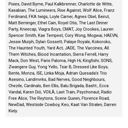
Pixies, David Byrne, Paul Kalkbrenner, Charlotte de Witte,
Kasabian, The Lumineers, Rise Against, Wolf Alice, Franz
Ferdinand, FKA twigs, Loyle Carner, Agnes Obel, Beirut,
Matt Berninger, Ethel Cain, Royel Otis, The Last Dinner
Party, Kneecap, Viagra Boys, CMAT, Joy Crookes, Lauren
Spencer Smith, Kae Tempest, Cory Wong, Mogwai, HAEVN,
Jessie Murph, Dylan Gossett, Palaye Royale, Kokoroko,
The Haunted Youth, Yard Act, JADE, The Vaccines, All
Them Witches, Blood Incantation, Sierra Ferrell, Harry
Mack, Don West, Paris Paloma, High Hi, Kingfishr, SONS,
Zwangere Guy, Yong Yello, Tsar B, Dressed Like Boys,
Bente, Monza, ISE, Linka Moja, Adrian Quesada's Trio
Asesino, Landmvrks, Bad Nerves, Good Neighbours,
Chezile, Cardinals, Ben Ellis, Balu Brigada, Basht., Ecca
Vandal, Karen Dió, VOILÀ, Last Train, Psychonaut, Radio
Free Alice, The Reytons, Scene Queen, Florence Road,
NewDad, Westside Cowboy, Keo, Kaat Van Stralen, Darren
Kiely.