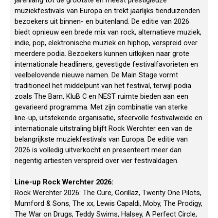
jarenlang tot de grootste en meest prestigieuze
muziekfestivals van Europa en trekt jaarlijks tienduizenden
bezoekers uit binnen- en buitenland. De editie van 2026
biedt opnieuw een brede mix van rock, alternatieve muziek,
indie, pop, elektronische muziek en hiphop, verspreid over
meerdere podia. Bezoekers kunnen uitkijken naar grote
internationale headliners, gevestigde festivalfavorieten en
veelbelovende nieuwe namen. De Main Stage vormt
traditioneel het middelpunt van het festival, terwijl podia
zoals The Barn, KluB C en NEST ruimte bieden aan een
gevarieerd programma. Met zijn combinatie van sterke
line-up, uitstekende organisatie, sfeervolle festivalweide en
internationale uitstraling blijft Rock Werchter een van de
belangrijkste muziekfestivals van Europa. De editie van
2026 is volledig uitverkocht en presenteert meer dan
negentig artiesten verspreid over vier festivaldagen.
Line-up Rock Werchter 2026:
Rock Werchter 2026: The Cure, Gorillaz, Twenty One Pilots,
Mumford & Sons, The xx, Lewis Capaldi, Moby, The Prodigy,
The War on Drugs, Teddy Swims, Halsey, A Perfect Circle,