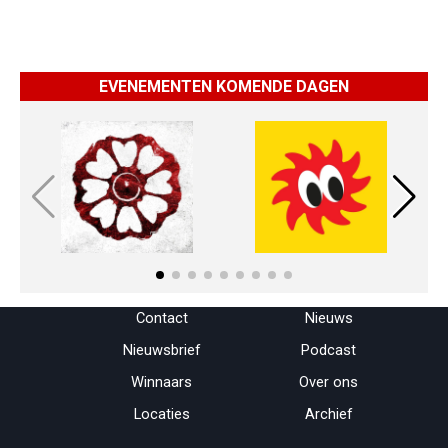
EVENEMENTEN KOMENDE DAGEN
Menu overslaan
Contact
Nieuws
Nieuwsbrief
Podcast
Winnaars
Over ons
Locaties
Archief