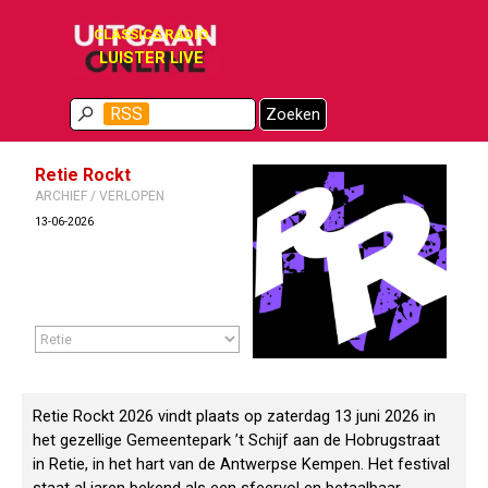
Ga naar de inhoud
CLASSICS RADIO
LUISTER LIVE
Menu overslaan
RSS
Zoeken
Retie Rockt
ARCHIEF / VERLOPEN
13-06-2026
Retie Rockt 2026 vindt plaats op zaterdag 13 juni 2026 in
het gezellige Gemeentepark ’t Schijf aan de Hobrugstraat
in Retie, in het hart van de Antwerpse Kempen. Het festival