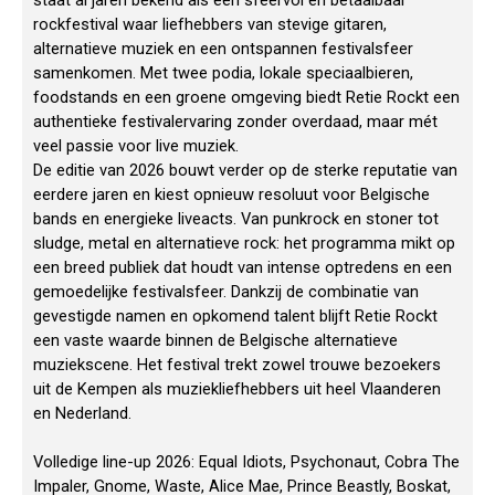
staat al jaren bekend als een sfeervol en betaalbaar
rockfestival waar liefhebbers van stevige gitaren,
alternatieve muziek en een ontspannen festivalsfeer
samenkomen. Met twee podia, lokale speciaalbieren,
foodstands en een groene omgeving biedt Retie Rockt een
authentieke festivalervaring zonder overdaad, maar mét
veel passie voor live muziek.
De editie van 2026 bouwt verder op de sterke reputatie van
eerdere jaren en kiest opnieuw resoluut voor Belgische
bands en energieke liveacts. Van punkrock en stoner tot
sludge, metal en alternatieve rock: het programma mikt op
een breed publiek dat houdt van intense optredens en een
gemoedelijke festivalsfeer. Dankzij de combinatie van
gevestigde namen en opkomend talent blijft Retie Rockt
een vaste waarde binnen de Belgische alternatieve
muziekscene. Het festival trekt zowel trouwe bezoekers
uit de Kempen als muziekliefhebbers uit heel Vlaanderen
en Nederland.
Volledige line-up 2026: Equal Idiots, Psychonaut, Cobra The
Impaler, Gnome, Waste, Alice Mae, Prince Beastly, Boskat,