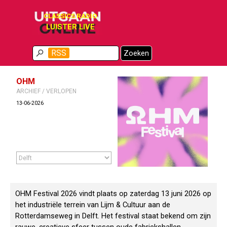
Ga naar de inhoud
CLASSICS RADIO
LUISTER LIVE
Menu overslaan
RSS
Zoeken
OHM
ARCHIEF / VERLOPEN
13-06-2026
OHM Festival 2026 vindt plaats op zaterdag 13 juni 2026 op
het industriële terrein van Lijm & Cultuur aan de
Rotterdamseweg in Delft. Het festival staat bekend om zijn