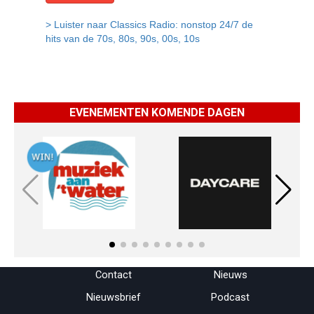
EVENEMENTEN KOMENDE DAGEN
Menu overslaan
Contact
Nieuws
Nieuwsbrief
Podcast