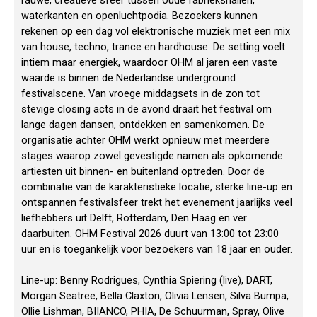
rauwe, creatieve sfeer tussen oude fabriekshallen,
waterkanten en openluchtpodia. Bezoekers kunnen
rekenen op een dag vol elektronische muziek met een mix
van house, techno, trance en hardhouse. De setting voelt
intiem maar energiek, waardoor OHM al jaren een vaste
waarde is binnen de Nederlandse underground
festivalscene. Van vroege middagsets in de zon tot
stevige closing acts in de avond draait het festival om
lange dagen dansen, ontdekken en samenkomen. De
organisatie achter OHM werkt opnieuw met meerdere
stages waarop zowel gevestigde namen als opkomende
artiesten uit binnen- en buitenland optreden. Door de
combinatie van de karakteristieke locatie, sterke line-up en
ontspannen festivalsfeer trekt het evenement jaarlijks veel
liefhebbers uit Delft, Rotterdam, Den Haag en ver
daarbuiten. OHM Festival 2026 duurt van 13:00 tot 23:00
uur en is toegankelijk voor bezoekers van 18 jaar en ouder.
Line-up: Benny Rodrigues, Cynthia Spiering (live), DART,
Morgan Seatree, Bella Claxton, Olivia Lensen, Silva Bumpa,
Ollie Lishman, BIIANCO, PHIA, De Schuurman, Spray, Olive