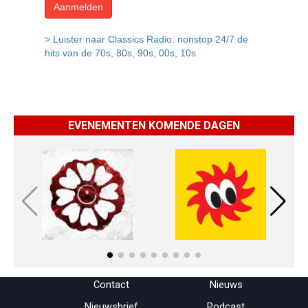
EVENEMENTEN KOMENDE DAGEN
Menu overslaan
Contact
Nieuws
Nieuwsbrief
Podcast