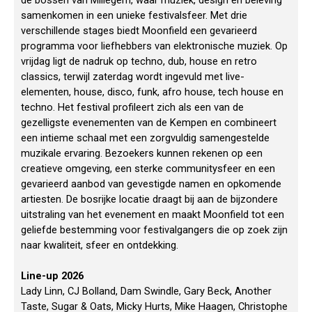
de bossen van Millegem, waar muziek, design en beleving
samenkomen in een unieke festivalsfeer. Met drie
verschillende stages biedt Moonfield een gevarieerd
programma voor liefhebbers van elektronische muziek. Op
vrijdag ligt de nadruk op techno, dub, house en retro
classics, terwijl zaterdag wordt ingevuld met live-
elementen, house, disco, funk, afro house, tech house en
techno. Het festival profileert zich als een van de
gezelligste evenementen van de Kempen en combineert
een intieme schaal met een zorgvuldig samengestelde
muzikale ervaring. Bezoekers kunnen rekenen op een
creatieve omgeving, een sterke communitysfeer en een
gevarieerd aanbod van gevestigde namen en opkomende
artiesten. De bosrijke locatie draagt bij aan de bijzondere
uitstraling van het evenement en maakt Moonfield tot een
geliefde bestemming voor festivalgangers die op zoek zijn
naar kwaliteit, sfeer en ontdekking.
Line-up 2026
Lady Linn, CJ Bolland, Dam Swindle, Gary Beck, Another
Taste, Sugar & Oats, Micky Hurts, Mike Haagen, Christophe