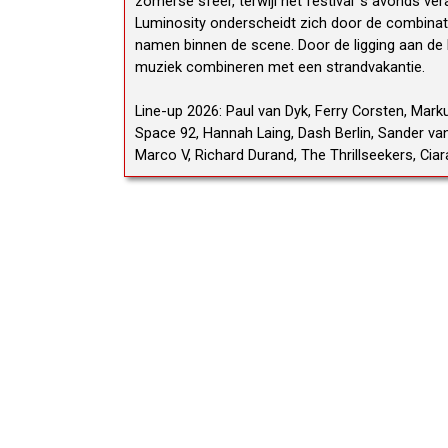
zomerse sfeer, terwijl het festival ’s avonds ve
Luminosity onderscheidt zich door de combinatie
namen binnen de scene. Door de ligging aan de N
muziek combineren met een strandvakantie.
Line-up 2026: Paul van Dyk, Ferry Corsten, Marku
Space 92, Hannah Laing, Dash Berlin, Sander van
Marco V, Richard Durand, The Thrillseekers, Ci