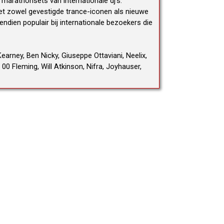
 marathonsets van internationale dj’s.
met zowel gevestigde trance-iconen als nieuwe
ndien populair bij internationale bezoekers die
earney, Ben Nicky, Giuseppe Ottaviani, Neelix,
0 Fleming, Will Atkinson, Nifra, Joyhauser,