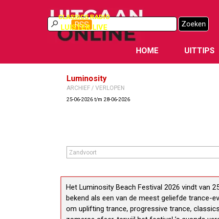
Ga naar de inhoud
CLASSICS RADIO
Zoeken
RSS
LUISTER LIVE
HOME
UITTIPS
Luminosity
ARCHIEF / VERLOPEN
25-06-2026 t/m 28-06-2026
Het Luminosity Beach Festival 2026 vindt van 25 
bekend als een van de meest geliefde trance-ev
om uplifting trance, progressive trance, classi