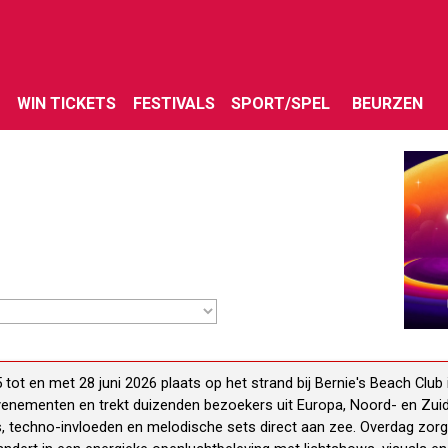
Menu overslaan
WIN TICKETS
FESTIVALS
SPORT/SPEL
BEURZEN
tot en met 28 juni 2026 plaats op het strand bij Bernie's Beach Club 
enementen en trekt duizenden bezoekers uit Europa, Noord- en Zuid-
cs, techno-invloeden en melodische sets direct aan zee. Overdag zor