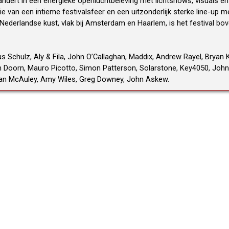
randert in een energieke openluchtbeleving met lichtshows, visuals en
 van een intieme festivalsfeer en een uitzonderlijk sterke line-up 
ederlandse kust, vlak bij Amsterdam en Haarlem, is het festival bove
s Schulz, Aly & Fila, John O’Callaghan, Maddix, Andrew Rayel, Bryan K
 Doorn, Mauro Picotto, Simon Patterson, Solarstone, Key4050, John 0
aran McAuley, Amy Wiles, Greg Downey, John Askew.