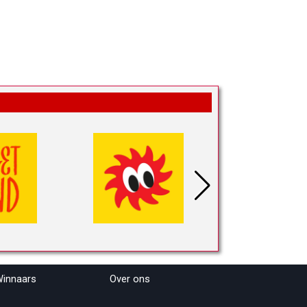
innaars
Over ons