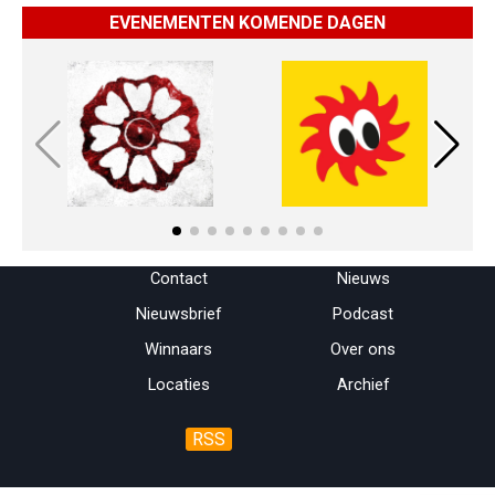
EVENEMENTEN KOMENDE DAGEN
Menu overslaan
Contact
Nieuws
Nieuwsbrief
Podcast
Winnaars
Over ons
Locaties
Archief
RSS
Terug naar de inhoud