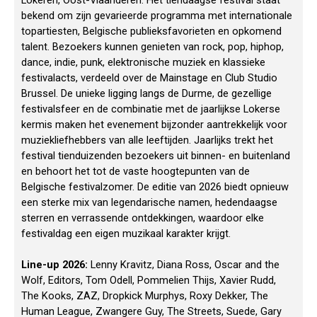
Lokeren, Oost-Vlaanderen. Het tiendaagse festival staat
bekend om zijn gevarieerde programma met internationale
topartiesten, Belgische publieksfavorieten en opkomend
talent. Bezoekers kunnen genieten van rock, pop, hiphop,
dance, indie, punk, elektronische muziek en klassieke
festivalacts, verdeeld over de Mainstage en Club Studio
Brussel. De unieke ligging langs de Durme, de gezellige
festivalsfeer en de combinatie met de jaarlijkse Lokerse
kermis maken het evenement bijzonder aantrekkelijk voor
muziekliefhebbers van alle leeftijden. Jaarlijks trekt het
festival tienduizenden bezoekers uit binnen- en buitenland
en behoort het tot de vaste hoogtepunten van de
Belgische festivalzomer. De editie van 2026 biedt opnieuw
een sterke mix van legendarische namen, hedendaagse
sterren en verrassende ontdekkingen, waardoor elke
festivaldag een eigen muzikaal karakter krijgt.
Line-up 2026:
Lenny Kravitz, Diana Ross, Oscar and the
Wolf, Editors, Tom Odell, Pommelien Thijs, Xavier Rudd,
The Kooks, ZAZ, Dropkick Murphys, Roxy Dekker, The
Human League, Zwangere Guy, The Streets, Suede, Gary