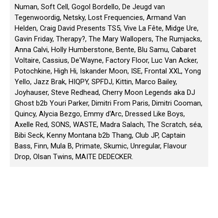
Numan, Soft Cell, Gogol Bordello, De Jeugd van
Tegenwoordig, Netsky, Lost Frequencies, Armand Van
Helden, Craig David Presents TS5, Vive La Fête, Midge Ure,
Gavin Friday, Therapy?, The Mary Wallopers, The Rumjacks,
Anna Calvi, Holly Humberstone, Bente, Blu Samu, Cabaret
Voltaire, Cassius, De'Wayne, Factory Floor, Luc Van Acker,
Potochkine, High Hi, Iskander Moon, ISE, Frontal XXL, Yong
Yello, Jazz Brak, HIQPY, SPFDJ, Kittin, Marco Bailey,
Joyhauser, Steve Redhead, Cherry Moon Legends aka DJ
Ghost b2b Youri Parker, Dimitri From Paris, Dimitri Cooman,
Quincy, Alycia Bezgo, Emmy d'Arc, Dressed Like Boys,
Axelle Red, SONS, WASTE, Madra Salach, The Scratch, séa,
Bibi Seck, Kenny Montana b2b Thang, Club JP, Captain
Bass, Finn, Mula B, Primate, Skumic, Unregular, Flavour
Drop, Olsan Twins, MAITE DEDECKER.