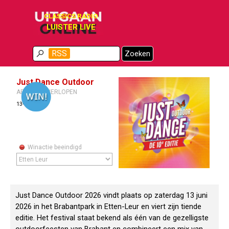
Ga naar de inhoud
CLASSICS RADIO
LUISTER LIVE
Menu overslaan
RSS
Zoeken
Just Dance Outdoor
ARCHIEF / VERLOPEN
13-06-2026
Winactie beeindigd
Just Dance Outdoor 2026 vindt plaats op zaterdag 13 juni
2026 in het Brabantpark in Etten-Leur en viert zijn tiende
editie. Het festival staat bekend als één van de gezelligste