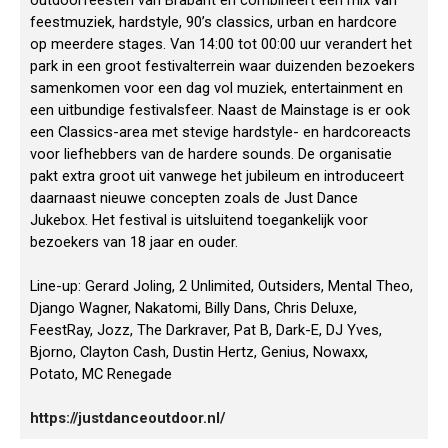
outdoorfeesten van Brabant en combineert een mix van
feestmuziek, hardstyle, 90’s classics, urban en hardcore
op meerdere stages. Van 14:00 tot 00:00 uur verandert het
park in een groot festivalterrein waar duizenden bezoekers
samenkomen voor een dag vol muziek, entertainment en
een uitbundige festivalsfeer. Naast de Mainstage is er ook
een Classics-area met stevige hardstyle- en hardcoreacts
voor liefhebbers van de hardere sounds. De organisatie
pakt extra groot uit vanwege het jubileum en introduceert
daarnaast nieuwe concepten zoals de Just Dance
Jukebox. Het festival is uitsluitend toegankelijk voor
bezoekers van 18 jaar en ouder.
Line-up: Gerard Joling, 2 Unlimited, Outsiders, Mental Theo,
Django Wagner, Nakatomi, Billy Dans, Chris Deluxe,
FeestRay, Jozz, The Darkraver, Pat B, Dark-E, DJ Yves,
Bjorno, Clayton Cash, Dustin Hertz, Genius, Nowaxx,
Potato, MC Renegade
https://justdanceoutdoor.nl/