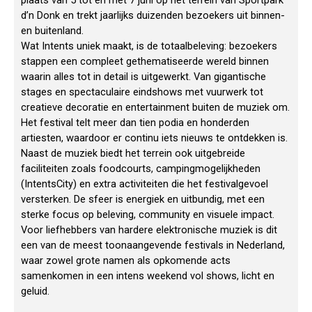
plaats van 5 tot en met 7 juni op het terrein van Sportpark
d’n Donk en trekt jaarlijks duizenden bezoekers uit binnen-
en buitenland.
Wat Intents uniek maakt, is de totaalbeleving: bezoekers
stappen een compleet gethematiseerde wereld binnen
waarin alles tot in detail is uitgewerkt. Van gigantische
stages en spectaculaire eindshows met vuurwerk tot
creatieve decoratie en entertainment buiten de muziek om.
Het festival telt meer dan tien podia en honderden
artiesten, waardoor er continu iets nieuws te ontdekken is.
Naast de muziek biedt het terrein ook uitgebreide
faciliteiten zoals foodcourts, campingmogelijkheden
(IntentsCity) en extra activiteiten die het festivalgevoel
versterken. De sfeer is energiek en uitbundig, met een
sterke focus op beleving, community en visuele impact.
Voor liefhebbers van hardere elektronische muziek is dit
een van de meest toonaangevende festivals in Nederland,
waar zowel grote namen als opkomende acts
samenkomen in een intens weekend vol shows, licht en
geluid.