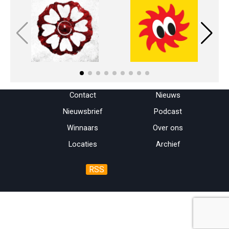
Menu overslaan
Contact
Nieuws
Nieuwsbrief
Podcast
Winnaars
Over ons
Locaties
Archief
RSS
Terug naar de inhoud