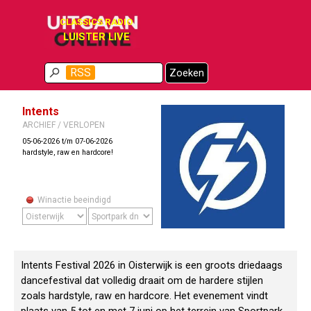
Ga naar de inhoud
CLASSICS RADIO
LUISTER LIVE
Menu overslaan
RSS
Zoeken
Intents
ARCHIEF / VERLOPEN
05-06-2026 t/m 07-06-2026
hardstyle, raw en hardcore!
Winactie beeindigd
Intents Festival 2026 in Oisterwijk is een groots driedaags
dancefestival dat volledig draait om de hardere stijlen
zoals hardstyle, raw en hardcore. Het evenement vindt