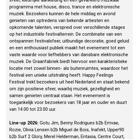
sfeer, kleurrijke aankleding en een gevarieerd muzikaal
programma met house, disco, trance en elektronische
muziek. Bezoekers kunnen de hele middag en avond
genieten van optredens van bekende artiesten en
opkomende talenten, verspreid over verschillende stages
op het industriële festivalterrein. De combinatie van een
ontspannen festivalsfeer, uitbundige decoratie, goed geluid
en een enthousiast publiek maakt het evenement tot een
vaste waarde voor liefhebbers van dansbare elektronische
muziek. De Graanfabriek biedt hiervoor een karakteristieke
locatie met zowel binnen- als buitenruimtes, waardoor het
festival een unieke uitstraling heeft. Happy Feelings
Festival trekt bezoekers uit heel Nederland en staat bekend
om zijn positieve sfeer, waarbij muziek, gezelligheid en
samen genieten centraal staan. Het evenement is
toegankelijk voor bezoekers van 18 jaar en ouder en duurt
van 14.00 tot 23.00 uur.
Line-up 2026:
Gotu Jim, Benny Rodrigues b2b Emvae,
Rozie, Olivia Lensen b2b Miguel de Bois, Inafekt, Upper90
b2b Surf 2 Glory, Merel Helderman, Entasia, Centre Court,