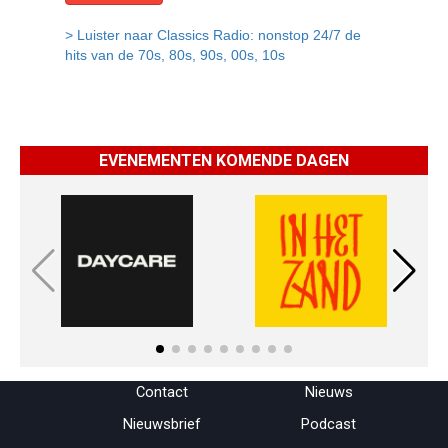
EVENEMENTEN KOMENDE DAGEN
Menu overslaan
Contact
Nieuws
Nieuwsbrief
Podcast