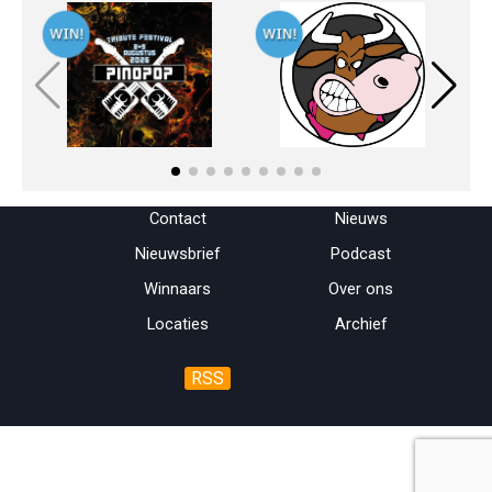
Menu overslaan
Contact
Nieuws
Nieuwsbrief
Podcast
Winnaars
Over ons
Locaties
Archief
RSS
Terug naar de inhoud