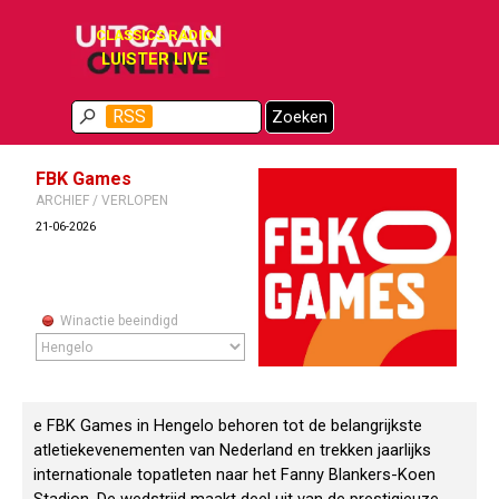
Ga naar de inhoud
CLASSICS RADIO
LUISTER LIVE
Menu overslaan
RSS
Zoeken
FBK Games
ARCHIEF / VERLOPEN
21-06-2026
Winactie beeindigd
e FBK Games in Hengelo behoren tot de belangrijkste
atletiekevenementen van Nederland en trekken jaarlijks
internationale topatleten naar het Fanny Blankers-Koen