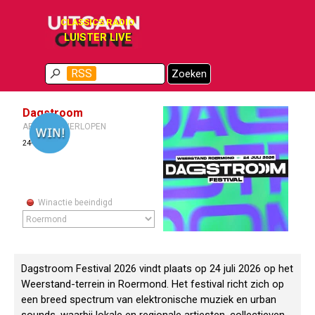
Ga naar de inhoud
CLASSICS RADIO
LUISTER LIVE
Menu overslaan
RSS
Zoeken
Dagstroom
ARCHIEF / VERLOPEN
24-07-2026
Winactie beeindigd
Dagstroom Festival 2026 vindt plaats op 24 juli 2026 op het
Weerstand-terrein in Roermond. Het festival richt zich op
een breed spectrum van elektronische muziek en urban