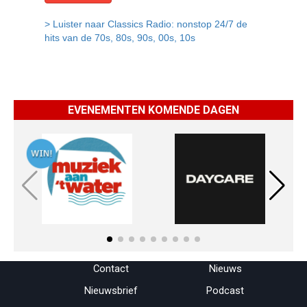
EVENEMENTEN KOMENDE DAGEN
Menu overslaan
Contact
Nieuws
Nieuwsbrief
Podcast