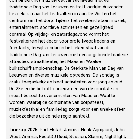
combineert het muziekfestival Wiellawaai met de
traditionele Dag van Leeuwen en trekt jaarlijks duizenden
bezoekers naar het festivalterrein aan De Wiel en het
centrum van het dorp. Tijdens het weekend staan muziek,
entertainment, sportieve activiteiten en gezelligheid
centraal. Op vrijdag- en zaterdagavond vormt het
festivalterrein het decor voor grote liveoptredens en
feestacts, terwijl zondag in het teken staat van de
traditionele Dag van Leeuwen met een uitgebreide braderie,
attracties, straattheater, het Maas en Waalse
buikschuifkampioenschap, De Sterkste Man van Dag van
Leeuwen en diverse muzikale optredens. De zondag is
gratis toegankelijk en biedt activiteiten voor jong en oud.
De 28e editie belooft opnieuw een van de grootste en
meest bezochte evenementen van Maas en Waal te
worden, waarbij de combinatie van dorpsfeest,
muziekfestival en familiedag zorgt voor een unieke sfeer
die bezoekers uit de hele regio aantrekt.
Line-up 2026:
Paul Elstak, Jannes, Henk Wijngaard, John
West, Ammar, FeestDJ Ruud, Session, Slamm, Nightflight,