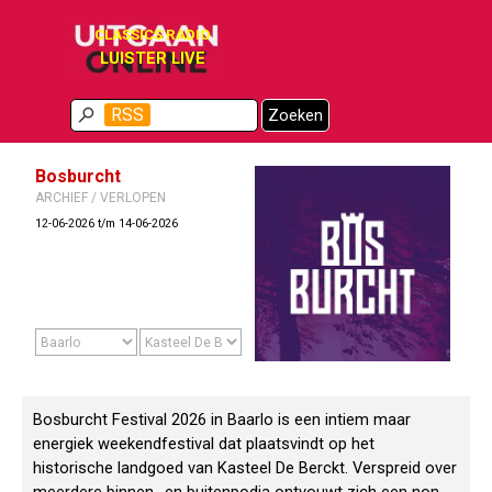
Ga naar de inhoud
CLASSICS RADIO
LUISTER LIVE
Menu overslaan
RSS
Zoeken
Bosburcht
ARCHIEF / VERLOPEN
12-06-2026 t/m 14-06-2026
Bosburcht Festival 2026 in Baarlo is een intiem maar
energiek weekendfestival dat plaatsvindt op het
historische landgoed van Kasteel De Berckt. Verspreid over