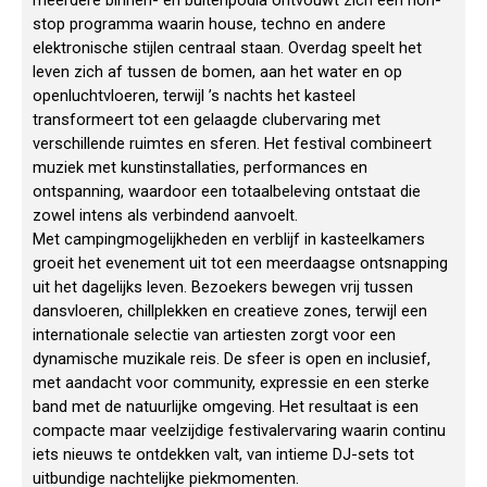
meerdere binnen- en buitenpodia ontvouwt zich een non-
stop programma waarin house, techno en andere
elektronische stijlen centraal staan. Overdag speelt het
leven zich af tussen de bomen, aan het water en op
openluchtvloeren, terwijl ’s nachts het kasteel
transformeert tot een gelaagde clubervaring met
verschillende ruimtes en sferen. Het festival combineert
muziek met kunstinstallaties, performances en
ontspanning, waardoor een totaalbeleving ontstaat die
zowel intens als verbindend aanvoelt.
Met campingmogelijkheden en verblijf in kasteelkamers
groeit het evenement uit tot een meerdaagse ontsnapping
uit het dagelijks leven. Bezoekers bewegen vrij tussen
dansvloeren, chillplekken en creatieve zones, terwijl een
internationale selectie van artiesten zorgt voor een
dynamische muzikale reis. De sfeer is open en inclusief,
met aandacht voor community, expressie en een sterke
band met de natuurlijke omgeving. Het resultaat is een
compacte maar veelzijdige festivalervaring waarin continu
iets nieuws te ontdekken valt, van intieme DJ-sets tot
uitbundige nachtelijke piekmomenten.