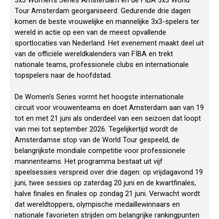
3x3 Women’s Series Amsterdam en de FIBA 3x3 World
Tour Amsterdam georganiseerd. Gedurende drie dagen
komen de beste vrouwelijke en mannelijke 3x3-spelers ter
wereld in actie op een van de meest opvallende
sportlocaties van Nederland. Het evenement maakt deel uit
van de officiële wereldkalenders van FIBA en trekt
nationale teams, professionele clubs en internationale
topspelers naar de hoofdstad.
De Women’s Series vormt het hoogste internationale
circuit voor vrouwenteams en doet Amsterdam aan van 19
tot en met 21 juni als onderdeel van een seizoen dat loopt
van mei tot september 2026. Tegelijkertijd wordt de
Amsterdamse stop van de World Tour gespeeld, de
belangrijkste mondiale competitie voor professionele
mannenteams. Het programma bestaat uit vijf
speelsessies verspreid over drie dagen: op vrijdagavond 19
juni, twee sessies op zaterdag 20 juni en de kwartfinales,
halve finales en finales op zondag 21 juni. Verwacht wordt
dat wereldtoppers, olympische medaillewinnaars en
nationale favorieten strijden om belangrijke rankingpunten