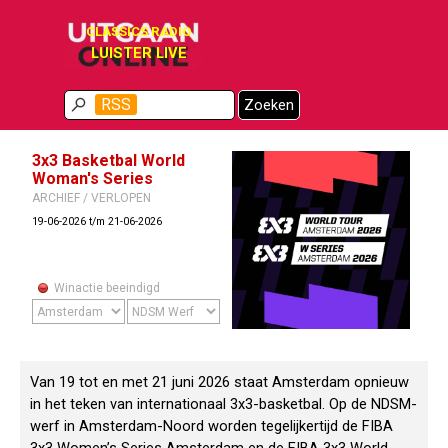
Ga naar de inhoud
CLASSICS RADIO
LUISTER LIVE
Menu overslaan
RSS
Zoeken
3x3 Basketbal World
Woman's Series
ARCHIEF / VERLOPEN
19-06-2026 t/m 21-06-2026
Winactie beeindigd
Van 19 tot en met 21 juni 2026 staat Amsterdam opnieuw
in het teken van internationaal 3x3-basketbal. Op de NDSM-
werf in Amsterdam-Noord worden tegelijkertijd de FIBA