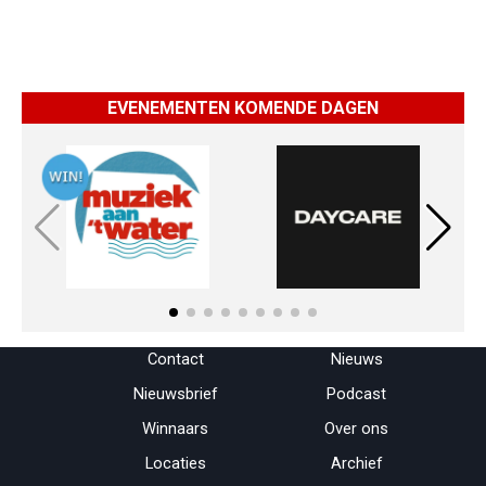
EVENEMENTEN KOMENDE DAGEN
Menu overslaan
Contact
Nieuws
Nieuwsbrief
Podcast
Winnaars
Over ons
Locaties
Archief