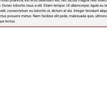
mmodo pharetra, est eros bibendum elit, nec luctus magna felis sollic
la. Donec lobortis risus a elit. Etiam tempor. Ut ullamcorper, ligula e
lit, consectetuer eu lobortis ut, dictum at dui. Integer tincidunt ali
s posuere metus. Nam facilisis elit pede, malesuada quis, ultrices i
ue lectus.