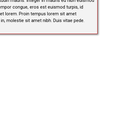
itudin mauris. Integer in mauris eu nibh euismod
u tempor congue, eros est euismod turpis, id
quet lorem. Proin tempus lorem sit amet
n, molestie sit amet nibh. Duis vitae pede.