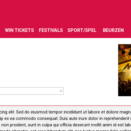
Menu overslaan
WIN TICKETS
FESTIVALS
SPORT/SPEL
BEURZEN
ing elit. Sed do eiusmod tempor incididunt ut labore et dolore magn
quip ex ea commodo consequat. Duis aute irure dolor in reprehenderit i
 non proident, sunt in culpa qui officia deserunt mollit anim id est la