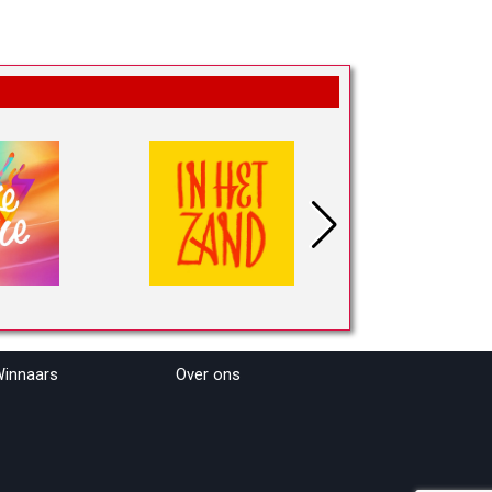
innaars
Over ons