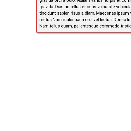
gravida orci a odio. Nullam varius, turpis et co
gravida. Duis ac tellus et risus vulputate vehicu
tincidunt sapien risus a diam. Maecenas ipsum ve
metus.Nam malesuada orci vel lectus. Donec luctu
Nam tellus quam, pellentesque commodo tristiq