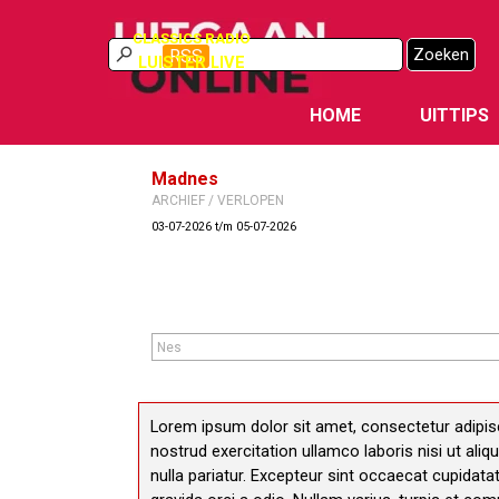
Ga naar de inhoud
CLASSICS RADIO
Zoeken
RSS
LUISTER LIVE
HOME
UITTIPS
Madnes
ARCHIEF / VERLOPEN
03-07-2026 t/m 05-07-2026
Lorem ipsum dolor sit amet, consectetur adipisc
nostrud exercitation ullamco laboris nisi ut ali
nulla pariatur. Excepteur sint occaecat cupidatat