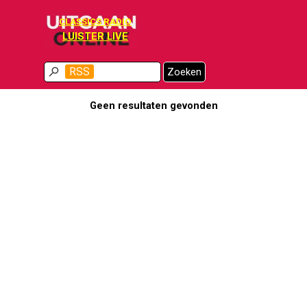
Ga naar de inhoud
CLASSICS RADIO
LUISTER LIVE
Menu overslaan
RSS
Zoeken
Geen resultaten gevonden